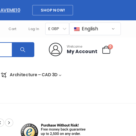
SAVEME10
SHOP NOW!
English
£ GBP
Cart
Log In
Welcome
0
My Account
Architecture – CAD 3D