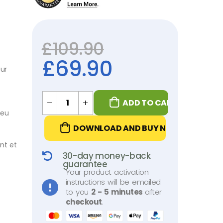
£
109.90
£
69.90
our
ADD TO CART
jeu
DOWNLOAD AND BUY NOW
nt et
30-day money-back
guarantee
Your product activation
instructions will be emailed
to you
2 - 5 minutes
after
checkout
.