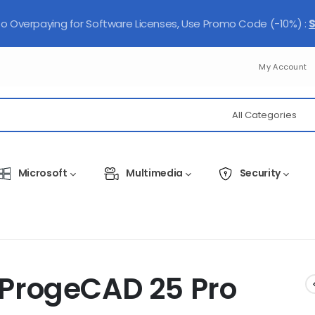
 Overpaying for Software Licenses, Use Promo Code (-10%) :
My Account
Microsoft
Multimedia
Security
ProgeCAD 25 Pro