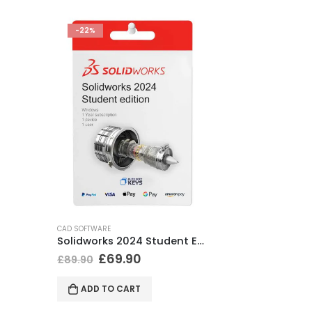
-22%
CAD SOFTWARE
Solidworks 2024 Student Edition
£
69.90
£
89.90
ADD TO CART