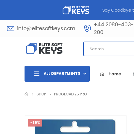
Say Goodbye to
+44 2080-403-
info@elitesoftkeys.com
200​
ALL DEPARTMENTS
Home
SHOP
PROGECAD 25 PRO
-36%