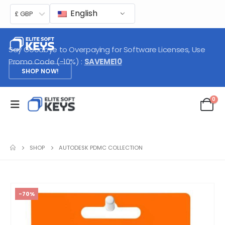
English
£ GBP
Say Goodbye to Overpaying for Software Licenses, Use
Promo Code (-10%) :
SAVEME10
SHOP NOW!
0
SHOP
AUTODESK PDMC COLLECTION
-70%