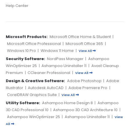
Help Center
Microsoft Products:
Microsoft Office Home & Student
|
Microsoft Office Professional
|
Microsoft Office 365
|
Windows 10 Pro
|
Windows 11 Home
|
View All
Security Software:
NordPass Manager
|
Ashampoo
WinOptimizer 25
|
Ashampoo Uninstaller 11
|
Avast Cleanup
Premium
|
CCleaner Professional
|
View All
Design & Creative Software:
Adobe Photoshop
|
Adobe
Illustrator
|
Autodesk AutoCAD
|
Adobe Premiere Pro
|
CorelDRAW Graphics Suite
|
View All
Utility Software:
Ashampoo Home Design 8
|
Ashampoo
3D CAD Professional 10
|
Ashampoo 3D CAD Architecture 10
|
Ashampoo WinOptimizer 25
|
Ashampoo Uninstaller 11
|
View
All