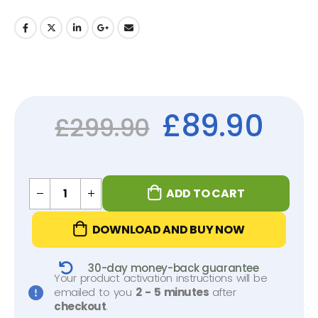
£
89.90
£
299.90
ADD TO CART
DOWNLOAD AND BUY NOW
30-day money-back guarantee
Your product activation instructions will be
emailed to you
2 - 5 minutes
after
checkout
.