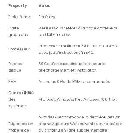
Property
Value
Plate-forme
Fenêtres
Carte
Veuillez vous référer à la page officielle du
graphique
produit Autodesk
Processeur multicœur 64 bits Intel ou AMD
Processeur
avec jeu d’instructions SSE4.2
Espace
50 Go d’espace disque libre pour le
disque
téléchargement et l’installation
RAM
Au moins 8 Go de RAM recommandés
Compatibilité
des
Microsoft Windows 11 et Windows 10 64-bit
systèmes
Autodesk recommande la dernière version
Exigences en
des navigateurs Web suivants pour accéder
matière de
au contenu en ligne supplémentaire :